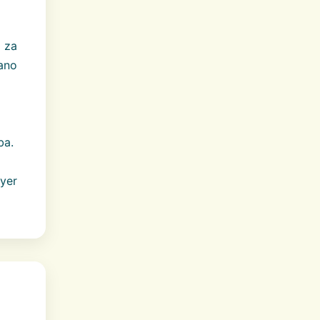
 za
ano
ba.
yer