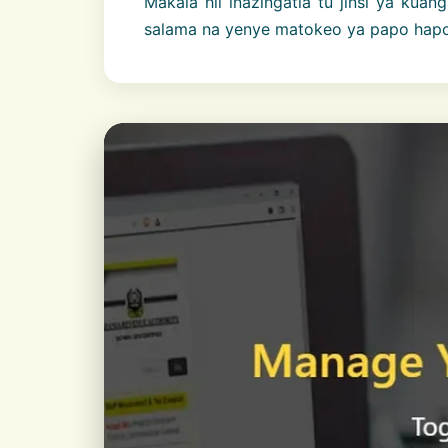
Makala hii inazingatia tu jinsi ya kua
salama na yenye matokeo ya papo hapo