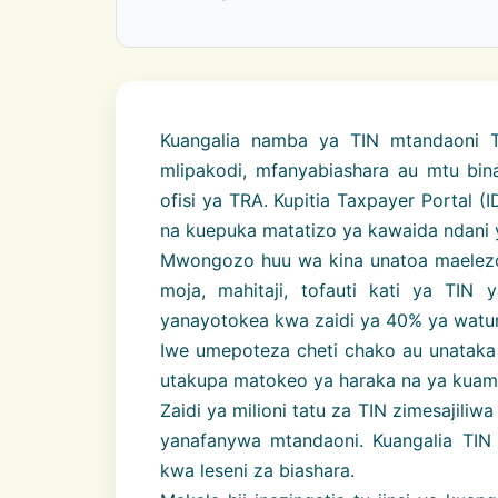
Kuangalia namba ya TIN mtandaoni T
mlipakodi, mfanyabiashara au mtu bina
ofisi ya TRA. Kupitia Taxpayer Portal 
na kuepuka matatizo ya kawaida ndani 
Mwongozo huu wa kina unatoa maelezo 
moja, mahitaji, tofauti kati ya TIN
yanayotokea kwa zaidi ya 40% ya watum
Iwe umepoteza cheti chako au unataka 
utakupa matokeo ya haraka na ya kuami
Zaidi ya milioni tatu za TIN zimesajili
yanafanywa mtandaoni. Kuangalia TI
kwa leseni za biashara.