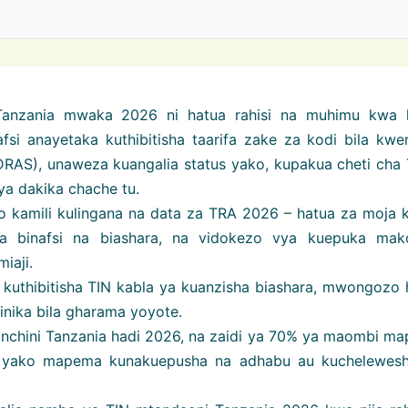
anzania mwaka 2026 ni hatua rahisi na muhimu kwa k
fsi anayetaka kuthibitisha taarifa zake za kodi bila kwe
(IDRAS), unaweza kuangalia status yako, kupakua cheti cha
ya dakika chache tu.
kamili kulingana na data za TRA 2026 – hatua za moja 
 ya binafsi na biashara, na vidokezo vya kuepuka mak
iaji.
kuthibitisha TIN kabla ya kuanzisha biashara, mwongozo 
nika bila gharama yoyote.
wa nchini Tanzania hadi 2026, na zaidi ya 70% ya maombi m
N yako mapema kunakuepusha na adhabu au kuchelewes