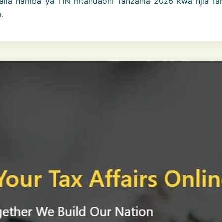
ngalia namba ya TIN mtandaoni Tanzania 2026 kwa njia rah
.