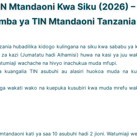
IN Mtandaoni Kwa Siku (2026) –
amba ya TIN Mtandaoni Tanzania
ania hubadilika kidogo kulingana na siku kwa sababu ya k
 za kazi (Jumatatu hadi Alhamisi) huwa na kasi ya juu wa
tumiaji wachache na hivyo inachukua muda mfupi.
kuangalia TIN asubuhi au alasiri huokoa muda na ku
anga wakati wako na kuepuka kusubiri kwa muda mrefu wak
mtandaoni kati ya saa 10 asubuhi hadi 2 jioni. Watumiaji w