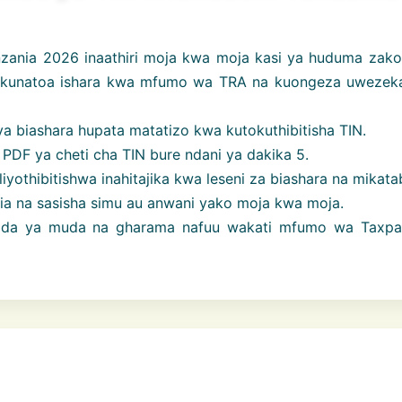
zania 2026 inaathiri moja kwa moja kasi ya huduma zako
ma kunatoa ishara kwa mfumo wa TRA na kuongeza uwezek
a biashara hupata matatizo kwa kutokuthibitisha TIN.
a PDF ya cheti cha TIN bure ndani ya dakika 5.
iliyothibitishwa inahitajika kwa leseni za biashara na mikata
alia na sasisha simu au anwani yako moja kwa moja.
aida ya muda na gharama nafuu wakati mfumo wa Taxpa