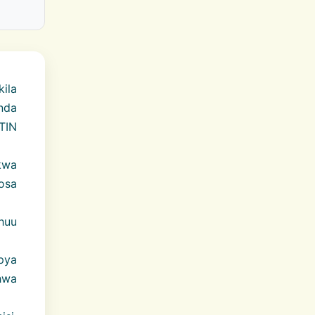
ila
nda
 TIN
kwa
osa
huu
apya
hwa