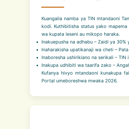
Kuangalia namba ya TIN mtandaoni Tan
kodi. Kuthibitisha status yako mape
wa kupata leseni au mikopo haraka.
Inakuepusha na adhabu – Zaidi ya 30% y
Inaharakisha upatikanaji wa cheti – Pat
Inaboresha ushirikiano na serikali – TIN 
Inakupa udhibiti wa taarifa zako – Ang
Kufanya hivyo mtandaoni kunakupa f
Portal umeboreshwa mwaka 2026.