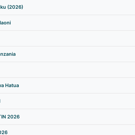
iku (2026)
daoni
anzania
wa Hatua
N
TIN 2026
026