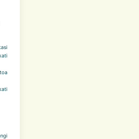
asi
kati
toa
ati
engi