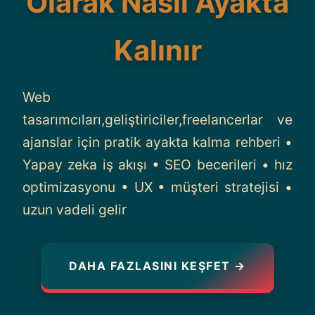
Olarak Nasıl Ayakta
Contact
Kalınır
Web
tasarımcıları,geliştiriciler,freelancerlar ve
ajanslar için pratik ayakta kalma rehberi •
Yapay zeka iş akışı • SEO becerileri • hız
optimizasyonu • UX • müşteri stratejisi •
uzun vadeli gelir
DAHA FAZLASINI KEŞFET →