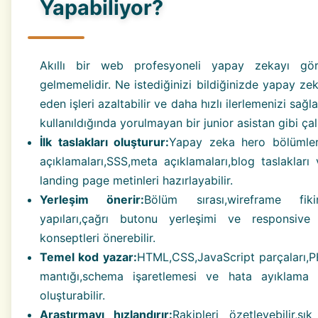
Yapabiliyor?
Akıllı bir web profesyoneli yapay zekayı gö
gelmemelidir. Ne istediğinizi bildiğinizde yapay ze
eden işleri azaltabilir ve daha hızlı ilerlemenizi sağl
kullanıldığında yorulmayan bir junior asistan gibi çalı
İlk taslakları oluşturur:
Yapay zeka hero bölümler
açıklamaları,SSS,meta açıklamaları,blog taslakları 
landing page metinleri hazırlayabilir.
Yerleşim önerir:
Bölüm sırası,wireframe fikirl
yapıları,çağrı butonu yerleşimi ve responsive
konseptleri önerebilir.
Temel kod yazar:
HTML,CSS,JavaScript parçaları,
mantığı,schema işaretlemesi ve hata ayıklama ö
oluşturabilir.
Araştırmayı hızlandırır:
Rakipleri özetleyebilir,sı