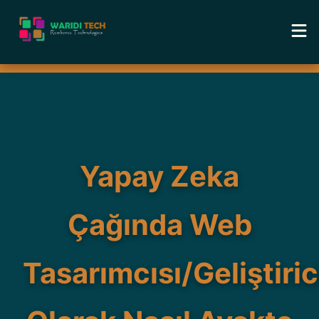
Home
Services
Tools
Yapay Zeka
Academy
Çağında Web
Blog
Tasarımcısı/Geliştiric
About