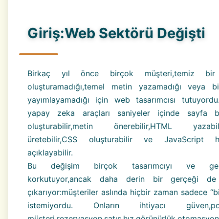
Giriş:Web Sektörü Değişti
Birkaç yıl önce birçok müşteri,temiz bi
oluşturamadığı,temel metin yazamadığı veya b
yayımlayamadığı için web tasarımcısı tutuyord
yapay zeka araçları saniyeler içinde sayfa b
oluşturabilir,metin önerebilir,HTML yazabili
üretebilir,CSS oluşturabilir ve JavaScript ha
açıklayabilir.
Bu değişim birçok tasarımcıyı ve gelişt
korkutuyor,ancak daha derin bir gerçeği de
çıkarıyor:müşteriler aslında hiçbir zaman sadece “b
istemiyordu. Onların ihtiyacı güven,pot
müşteri,rezervasyon,satış,hız,görünürlük,otom