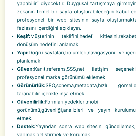
yapabilir” diyecektir. Duygusal tartışmaya girmeyi
zekanın temel bir sayfa oluşturabileceğini kabul ed
profesyonel bir web sitesinin sayfa oluşturmak
fazlasını içerdiğini açıklayın.
Keşif:
Müşterinin teklifini,hedef kitlesini,rekab
dönüşüm hedefini anlamak.
Yapı:
Doğru sayfaları,bölümleri,navigasyonu ve içeri
planlamak.
Güven:
Kanıt,referans,SSS,net iletişim seçene
profesyonel marka görünümü eklemek.
Görünürlük:
SEO,schema,metadata,hızlı görse
taranabilir içerikle inşa etmek.
Güvenilirlik:
Formları,yedekleri,mobil
görünümü,güvenliği,analizleri ve yayın kurulum
etmek.
Destek:
Yayından sonra web sitesini güncellemek,
yapmak,geliştirmek ve korumak.