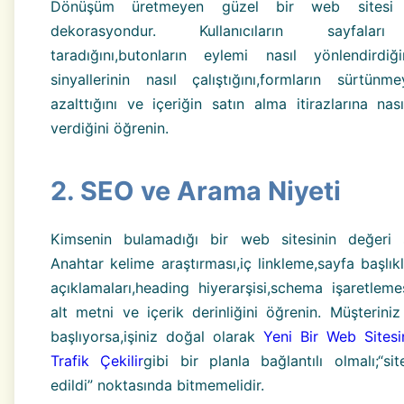
Dönüşüm üretmeyen güzel bir web sitesi
dekorasyondur. Kullanıcıların sayfalar
taradığını,butonların eylemi nasıl yönlendirdiği
sinyallerinin nasıl çalıştığını,formların sürtünme
azalttığını ve içeriğin satın alma itirazlarına nas
verdiğini öğrenin.
2. SEO ve Arama Niyeti
Kimsenin bulamadığı bir web sitesinin değeri sın
Anahtar kelime araştırması,iç linkleme,sayfa başlık
açıklamaları,heading hiyerarşisi,schema işaretlemes
alt metni ve içerik derinliğini öğrenin. Müşteriniz
başlıyorsa,işiniz doğal olarak
Yeni Bir Web Sitesi
Trafik Çekilir
gibi bir planla bağlantılı olmalı;“si
edildi” noktasında bitmemelidir.