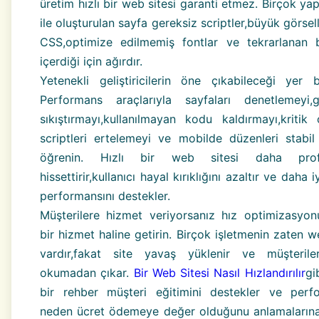
üretim hızlı bir web sitesi garanti etmez. Birçok y
ile oluşturulan sayfa gereksiz scriptler,büyük görsell
CSS,optimize edilmemiş fontlar ve tekrarlanan 
içerdiği için ağırdır.
Yetenekli geliştiricilerin öne çıkabileceği yer bu
Performans araçlarıyla sayfaları denetlemeyi,gö
sıkıştırmayı,kullanılmayan kodu kaldırmayı,kritik
scriptleri ertelemeyi ve mobilde düzenleri stabil
öğrenin. Hızlı bir web sitesi daha prof
hissettirir,kullanıcı hayal kırıklığını azaltır ve daha 
performansını destekler.
Müşterilere hizmet veriyorsanız hız optimizasyon
bir hizmet haline getirin. Birçok işletmenin zaten w
vardır,fakat site yavaş yüklenir ve müşteriler
okumadan çıkar.
Bir Web Sitesi Nasıl Hızlandırılır
gi
bir rehber müşteri eğitimini destekler ve perf
neden ücret ödemeye değer olduğunu anlamaların