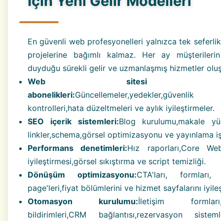
İçin Yeni Gelir Modelleri
En güvenli web profesyonelleri yalnızca tek seferli
projelerine bağımlı kalmaz. Her ay müşterilerin
duyduğu sürekli gelir ve uzmanlaşmış hizmetler oluşt
Web sitesi ba
abonelikleri:
Güncellemeler,yedekler,güvenlik
kontrolleri,hata düzeltmeleri ve aylık iyileştirmeler.
SEO içerik sistemleri:
Blog kurulumu,makale yü
linkler,schema,görsel optimizasyonu ve yayınlama iş 
Performans denetimleri:
Hız raporları,Core We
iyileştirmesi,görsel sıkıştırma ve script temizliği.
Dönüşüm optimizasyonu:
CTA'ları, formları,
page'leri,fiyat bölümlerini ve hizmet sayfalarını iyile
Otomasyon kurulumu:
İletişim formları,
bildirimleri,CRM bağlantısı,rezervasyon siste