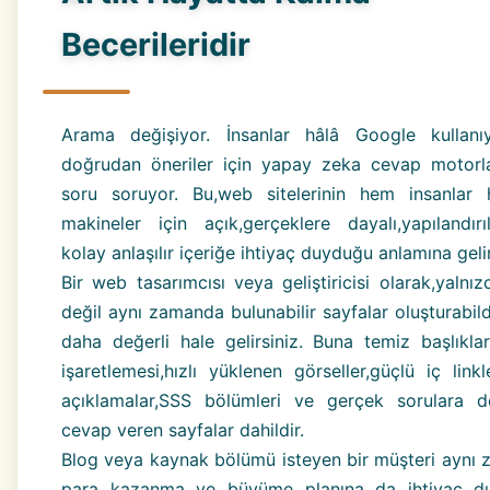
Becerileridir
Arama değişiyor. İnsanlar hâlâ Google kullanıy
doğrudan öneriler için yapay zeka cevap motorl
soru soruyor. Bu,web sitelerinin hem insanla
makineler için açık,gerçeklere dayalı,yapılandır
kolay anlaşılır içeriğe ihtiyaç duyduğu anlamına gelir
Bir web tasarımcısı veya geliştiricisi olarak,yalnı
değil aynı zamanda bulunabilir sayfalar oluşturabil
daha değerli hale gelirsiniz. Buna temiz başlıkla
işaretlemesi,hızlı yüklenen görseller,güçlü iç link
açıklamalar,SSS bölümleri ve gerçek sorulara 
cevap veren sayfalar dahildir.
Blog veya kaynak bölümü isteyen bir müşteri aynı
para kazanma ve büyüme planına da ihtiyaç du