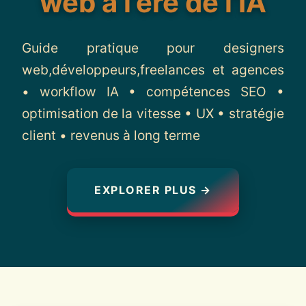
web à l’ère de l’IA
Contact
Guide pratique pour designers
web,développeurs,freelances et agences
• workflow IA • compétences SEO •
optimisation de la vitesse • UX • stratégie
client • revenus à long terme
EXPLORER PLUS →