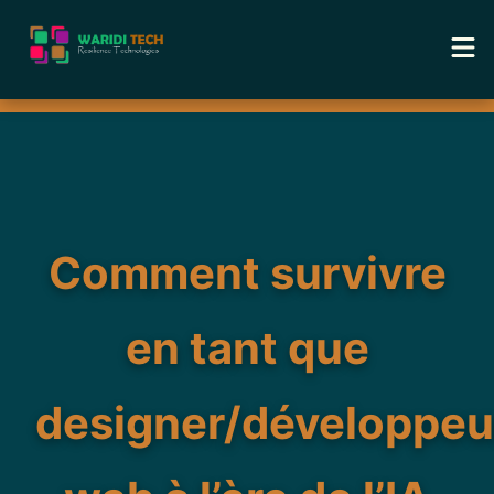
Home
Services
Tools
Comment survivre
Academy
en tant que
Blog
designer/développeu
About